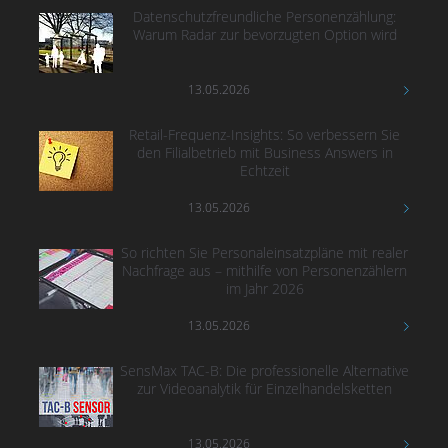
Datenschutzfreundliche Personenzählung:
Warum Radar zur bevorzugten Option wird
13.05.2026
Retail-Frequenz-Insights: So verbessern Sie
den Filialbetrieb mit Business Answers in
Echtzeit
13.05.2026
So richten Sie Personaleinsatzpläne mit realer
Nachfrage aus – mithilfe von Personenzählern
im Jahr 2026
13.05.2026
SensMax TAC-B: Die professionelle Alternative
zur Videoanalytik für Einzelhandelsketten
13.05.2026