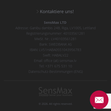
Kontaktiere uns!
SensMax LTD
Adresse: Ganibu dambis 24B, Riga, LV1005, Lettland
Registrierungsnummer: 40103561281
MwSt. Nr.: LV40103561281
Bank: SWEDBANK AS
IBAN: LV51HABA0551043956783
Swift: HABALV22
Email: office (at) sensmax.lv
Tel: +371 675 531 10
Datenschutz-Bestimmungen (ENG)
© 2026. All rights reserved.