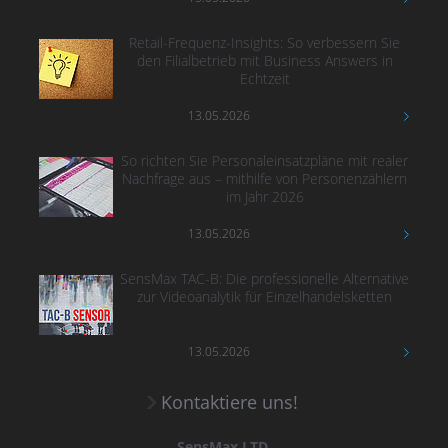
Retail-Frequenz-Insights: So verbessern Sie
den Filialbetrieb mit Business Answers in
Echtzeit
13.05.2026
So richten Sie Personaleinsatzpläne mit realer
Nachfrage aus – mithilfe von Personenzählern
im Jahr 2026
13.05.2026
SensMax TAC-B: Die professionelle Alternative
zur Videoanalytik für Einzelhandelsketten
13.05.2026
Kontaktiere uns!
SensMax LTD