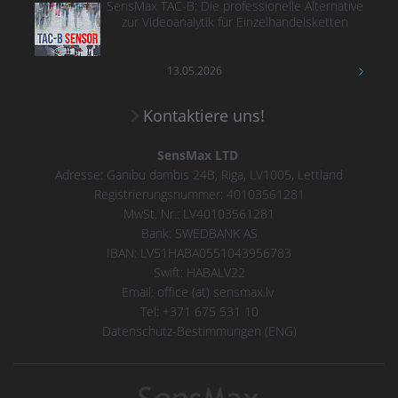
SensMax TAC-B: Die professionelle Alternative
zur Videoanalytik für Einzelhandelsketten
13.05.2026
Kontaktiere uns!
SensMax LTD
Adresse: Ganibu dambis 24B, Riga, LV1005, Lettland
Registrierungsnummer: 40103561281
MwSt. Nr.: LV40103561281
Bank: SWEDBANK AS
IBAN: LV51HABA0551043956783
Swift: HABALV22
Email: office (at) sensmax.lv
Tel: +371 675 531 10
Datenschutz-Bestimmungen (ENG)