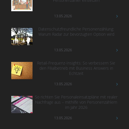
Personenzähler einsetzen
13.05.2026
Datenschutzfreundliche Personenzählung:
Warum Radar zur bevorzugten Option wird
13.05.2026
Retail-Frequenz-Insights: So verbessern Sie
den Filialbetrieb mit Business Answers in
Echtzeit
13.05.2026
So richten Sie Personaleinsatzpläne mit realer
Nachfrage aus – mithilfe von Personenzählern
im Jahr 2026
13.05.2026