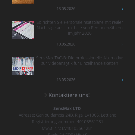
13.05.2026
So richten Sie Personaleinsatzpläne mit realer
Nachfrage aus – mithilfe von Personenzählern
im Jahr 2026
13.05.2026
SensMax TAC-B: Die professionelle Alternative
zur Videoanalytik für Einzelhandelsketten
13.05.2026
Kontaktiere uns!
SensMax LTD
Adresse: Ganibu dambis 24B, Riga, LV1005, Lettland
Registrierungsnummer: 40103561281
MwSt. Nr.: LV40103561281
Bank: SWEDBANK AS