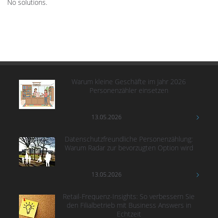
No solutions.
Warum kleine Geschäfte im Jahr 2026
Personenzähler einsetzen
13.05.2026
Datenschutzfreundliche Personenzählung:
Warum Radar zur bevorzugten Option wird
13.05.2026
Retail-Frequenz-Insights: So verbessern Sie
den Filialbetrieb mit Business Answers in
Echtzeit