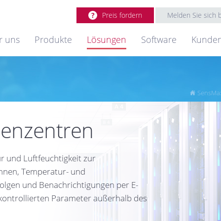
Preis fordern
Melden Sie sich
r uns
Produkte
Lösungen
Software
Kunde
SensMax
tenzentren
und Luftfeuchtigkeit zur
hnen, Temperatur- und
folgen und Benachrichtigungen per E-
 kontrollierten Parameter außerhalb des