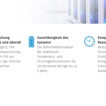
chung
Zuverlässigkeit des
Eins
t und überall
Systems
Ress
glich, Ihre
Die Batterielebensdauer
Reduz
umausrüstung
der drahtlosen
Stro
m Ort aus
Temperatur- und
Einst
r das Internet
Feuchtigkeitssensoren für
Kühlg
wachen.
Serverräume beträgt bis zu
Erke
5 Jahre.
Ausfä