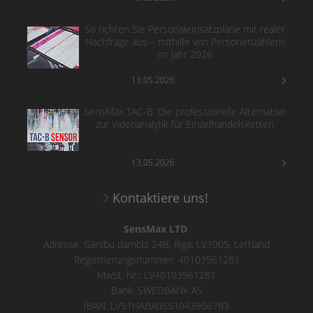
So richten Sie Personaleinsatzpläne mit realer
Nachfrage aus – mithilfe von Personenzählern
im Jahr 2026
13.05.2026
SensMax TAC-B: Die professionelle Alternative
zur Videoanalytik für Einzelhandelsketten
13.05.2026
Kontaktiere uns!
SensMax LTD
Adresse: Ganibu dambis 24B, Riga, LV1005, Lettland
Registrierungsnummer: 40103561281
MwSt. Nr.: LV40103561281
Bank: SWEDBANK AS
IBAN: LV51HABA0551043956783