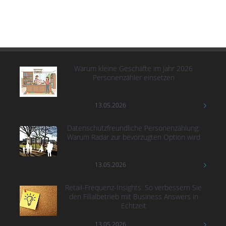
Warum kleine Geschäfte im Jahr 2026
Personenzähler einsetzen
13.05.2026
Datenschutzfreundliche Personenzählung:
Warum Radar zur bevorzugten Option wird
13.05.2026
Retail-Frequenz-Insights: So verbessern Sie
den Filialbetrieb mit Business Answers in
Echtzeit
13.05.2026