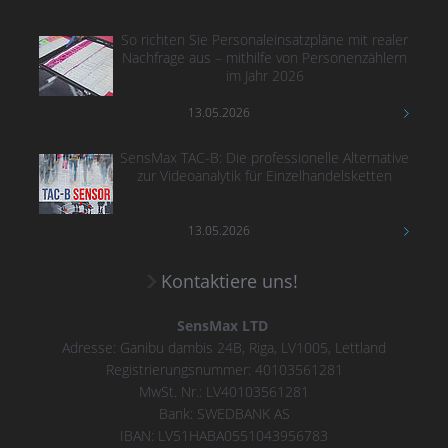
So richten Sie Personaleinsatzpläne mit realer
Nachfrage aus – mithilfe von Personenzählern
im Jahr 2026
13.05.2026
SensMax TAC-B: Die professionelle Alternative
zur Videoanalytik für Einzelhandelsketten
13.05.2026
Kontaktiere uns!
SensMax LTD
Adresse: Ganibu dambis 24B, Riga, LV1005, Lettland
Registrierungsnummer: 40103561281
MwSt. Nr.: LV40103561281
Bank: SWEDBANK AS
IBAN: LV51HABA0551043956783