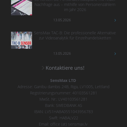
Nachfrage aus – mithilfe von Personenzählern
im Jahr 2026
13.05.2026
SensMax TAC-B: Die professionelle Alternative
zur Videoanalytik für Einzelhandelsketten
13.05.2026
Kontaktiere uns!
SensMax LTD
Adresse: Ganibu dambis 24B, Riga, LV1005, Lettland
Registrierungsnummer: 40103561281
MwSt. Nr.: LV40103561281
Bank: SWEDBANK AS
IBAN: LV51HABA0551043956783
Swift: HABALV22
Email: office (at) sensmax.lv