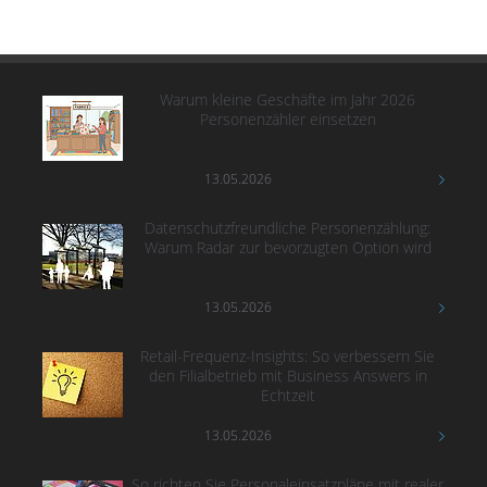
Warum kleine Geschäfte im Jahr 2026
Personenzähler einsetzen
13.05.2026
Datenschutzfreundliche Personenzählung:
Warum Radar zur bevorzugten Option wird
13.05.2026
Retail-Frequenz-Insights: So verbessern Sie
den Filialbetrieb mit Business Answers in
Echtzeit
13.05.2026
So richten Sie Personaleinsatzpläne mit realer