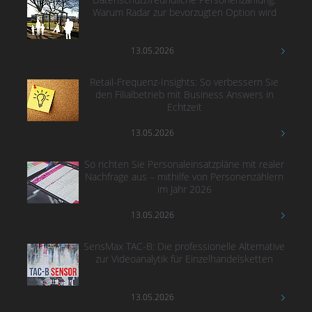
Warum Radar zur bevorzugten Option wird
13.05.2026
Retail-Frequenz-Insights: So verbessern Sie
den Filialbetrieb mit Business Answers in
Echtzeit
13.05.2026
So richten Sie Personaleinsatzpläne mit realer
Nachfrage aus – mithilfe von Personenzählern
im Jahr 2026
13.05.2026
SensMax TAC-B: Die professionelle Alternative
zur Videoanalytik für Einzelhandelsketten
13.05.2026