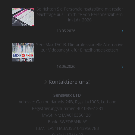
So richten Sie Personaleinsatzpläne mit realer
Nachfrage aus – mithilfe von Personenzählern
im Jahr 2026
13.05.2026
SensMax TAC-B: Die professionelle Alternative
zur Videoanalytik für Einzelhandelsketten
13.05.2026
Kontaktiere uns!
SensMax LTD
Adresse: Ganibu dambis 24B, Riga, LV1005, Lettland
Registrierungsnummer: 40103561281
MwSt. Nr.: LV40103561281
Bank: SWEDBANK AS
IBAN: LV51HABA0551043956783
Swift: HABALV22