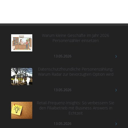
Warum kleine Geschäfte im Jahr 2026
Personenzähler einsetzen
13.05.2026
Datenschutzfreundliche Personenzählung:
Warum Radar zur bevorzugten Option wird
13.05.2026
Retail-Frequenz-Insights: So verbessern Sie
den Filialbetrieb mit Business Answers in
Echtzeit
13.05.2026