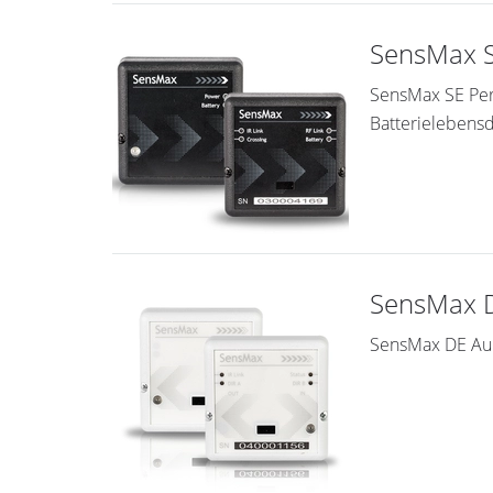
SensMax S
SensMax SE Pers
Batterielebensd
SensMax D
SensMax DE Auße