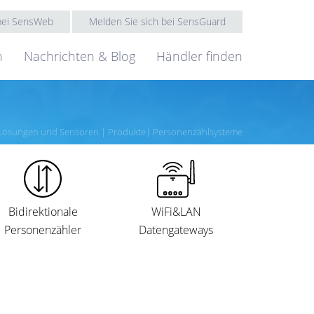
 bei SensWeb
Melden Sie sich bei SensGuard
n
Nachrichten & Blog
Händler finden
T-Lösungen und Sensoren.
Produkte
Personenzählsysteme
Bidirektionale
WiFi&LAN
Personenzähler
Datengateways