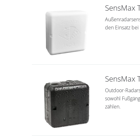
SensMax T
Außenradarsens
den Einsatz bei
SensMax T
Outdoor-Radarse
sowohl Fußgänge
zählen.