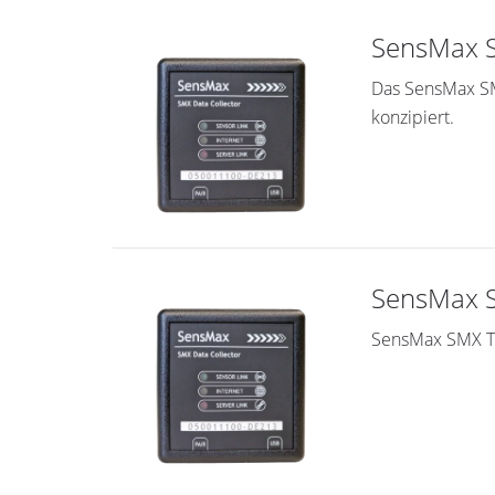
SensMax 
Das SensMax SM
konzipiert.
SensMax S
SensMax SMX TS