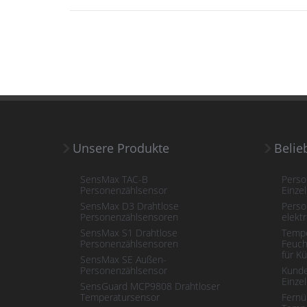
Unsere Produkte
Belie
SensMax TAC-B
Perso
Personenzählsensor
Einze
SensMax D3 Drahtlose
Perso
Personenzählsensoren
elektr
SensMax S1 Drahtlose
Tempe
Personenzählsensoren
Feuch
für K
SensMax SE Außen-
Personenzählsensor
Kunde
Einze
SensGuard MCP9808 Drahtloser
Temperatursensor
Fernü