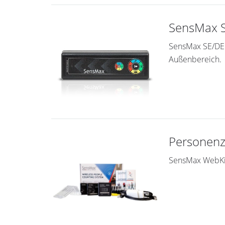
SensMax S
SensMax SE/DE 
Außenbereich.
Personenz
SensMax WebKit 