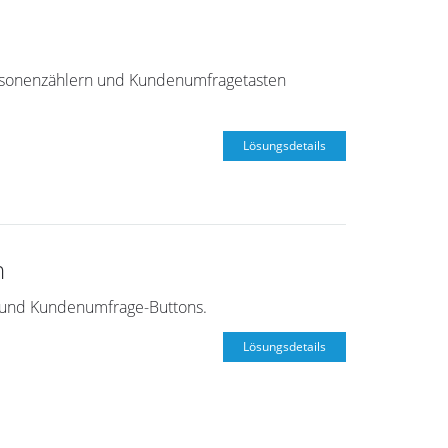
ersonenzählern und Kundenumfragetasten
Lösungsdetails
n
 und Kundenumfrage-Buttons.
Lösungsdetails