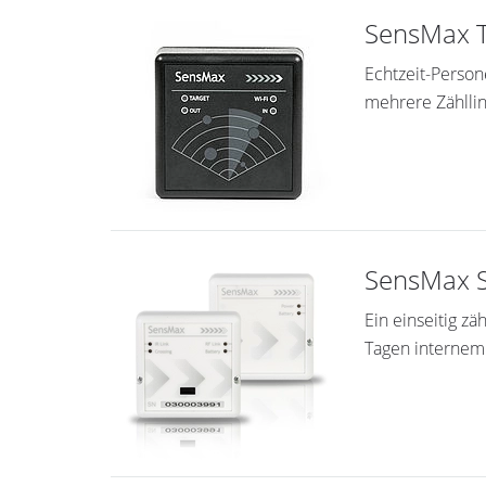
SensMax T
Echtzeit-Person
mehrere Zählli
SensMax S
Ein einseitig z
Tagen internem