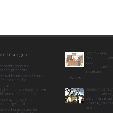
Warum kleine
bte Lösungen
Geschäfte im Jah
2026
nenzählsystem für
Personenzähler
lhandelsgeschäfte
einsetzen
nenzähler im Freien für nicht
13.05.2026
ifizierte Bereiche
ratur- und
Datenschutzfreun
tigkeitsüberwachungssystem
ühl- und Gefrierschränke
Personenzählung
Warum Radar zur
nbefragungssystem für
bevorzugten Opt
lhandelsgeschäfte
wird
berwachungssystem für