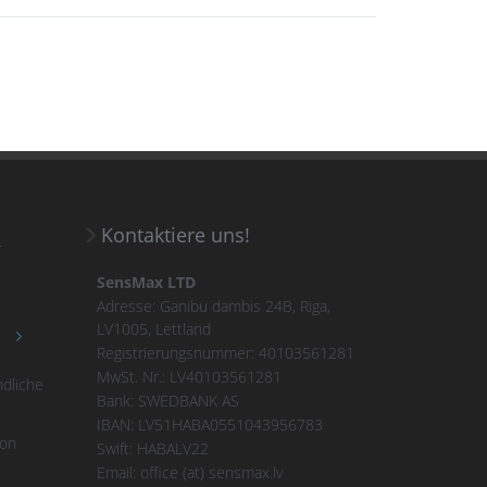
Kontaktiere uns!
r
SensMax LTD
Adresse: Ganibu dambis 24B, Riga,
LV1005, Lettland
Registrierungsnummer: 40103561281
MwSt. Nr.: LV40103561281
dliche
Bank: SWEDBANK AS
:
IBAN: LV51HABA0551043956783
ion
Swift: HABALV22
Email: office (at) sensmax.lv