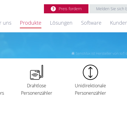
Preis fordern
Melden Sie sich
r uns
Produkte
Lösungen
Software
Kunde
SensMax ist Hersteller von Io
Drahtlose
Unidirektionale
rs
Personenzähler
Personenzähler