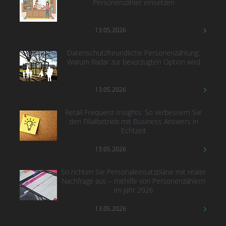
Personenzähler einsetzen
13.05.2026
Datenschutzfreundliche Personenzählung:
Warum Radar zur bevorzugten Option wird
13.05.2026
Retail-Frequenz-Insights: So verbessern Sie
den Filialbetrieb mit Business Answers in
Echtzeit
13.05.2026
So richten Sie Personaleinsatzpläne mit realer
Nachfrage aus – mithilfe von Personenzählern
im Jahr 2026
13.05.2026