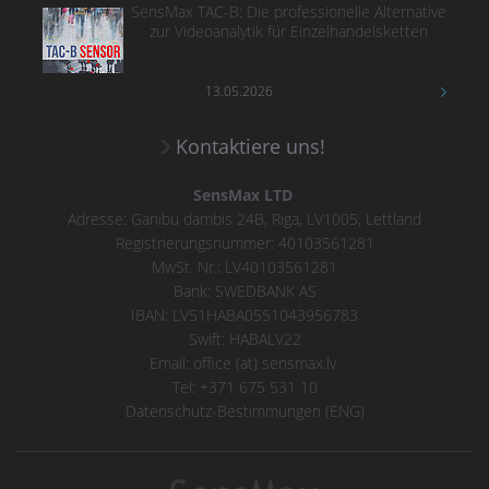
SensMax TAC-B: Die professionelle Alternative
zur Videoanalytik für Einzelhandelsketten
13.05.2026
Kontaktiere uns!
SensMax LTD
Adresse: Ganibu dambis 24B, Riga, LV1005, Lettland
Registrierungsnummer: 40103561281
MwSt. Nr.: LV40103561281
Bank: SWEDBANK AS
IBAN: LV51HABA0551043956783
Swift: HABALV22
Email: office (at) sensmax.lv
Tel: +371 675 531 10
Datenschutz-Bestimmungen (ENG)