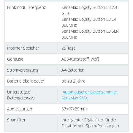
Funkmodul-Frequenz
SensMax Loyalty Button L3 2.4
GHz
SensMax Loyalty Button L3 LR
868MHz
SensMax Loyalty Button L3 SLR
868MHz
Interner Speicher
25 Tage
Gehäuse
ABS-Kunststoff, weiß
Stromversorgung
AA-Batterien
Batterielebensdauer
bis zu 2 Jahre
Unterstützte
Automatischer Datensammler
Datengateways
SensMax SMX
Abmessungen
67x67x25mm
Spamfilter
Intelligenter Digitalfilter für die
Filtration von Spam-Pressungen