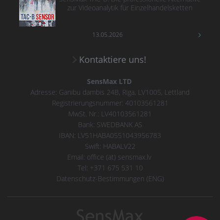
zur Videoanalytik für Einzelhandelsketten
13.05.2026
Kontaktiere uns!
SensMax LTD
Adresse: Ganibu dambis 24B, Riga, LV1005, Lettland
Registrierungsnummer: 40103561281
MwSt. Nr.: LV40103561281
Bank: SWEDBANK AS
IBAN: LV51HABA0551043956783
Swift: HABALV22
Email: office (at) sensmax.lv
Tel: +371 675 531 10
Datenschutz-Bestimmungen (ENG)