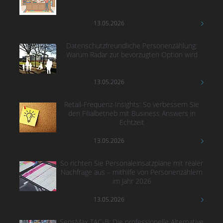
13.05.2026
Datenschutzfreundliche Personenzählung:
Warum Radar zur bevorzugten Option wird
13.05.2026
Retail-Frequenz-Insights: So verbessern Sie
den Filialbetrieb mit Business Answers in
Echtzeit
13.05.2026
So richten Sie Personaleinsatzpläne mit realer
Nachfrage aus – mithilfe von Personenzählern
im Jahr 2026
13.05.2026
SensMax TAC-B: Die professionelle Alternative