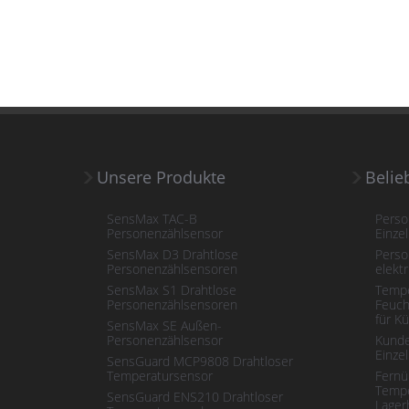
Unsere Produkte
Belie
SensMax TAC-B
Perso
Personenzählsensor
Einze
SensMax D3 Drahtlose
Perso
Personenzählsensoren
elektr
SensMax S1 Drahtlose
Tempe
Personenzählsensoren
Feuch
für K
SensMax SE Außen-
Personenzählsensor
Kunde
Einze
SensGuard MCP9808 Drahtloser
Temperatursensor
Fernü
Tempe
SensGuard ENS210 Drahtloser
Lager