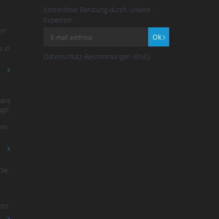
Kostenlose Beratung durch unsere
Experten
en
Ok
 in
Datenschutz-Bestimmungen (ENG)
läne
age
 im
Die
ten