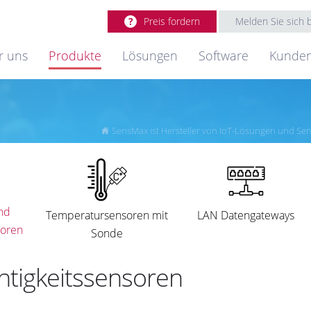
Preis fordern
Melden Sie sich
r uns
Produkte
Lösungen
Software
Kunde
SensMax ist Hersteller von IoT-Lösungen und Se
nd
LAN Datengateways
Temperatursensoren mit
soren
Sonde
tigkeitssensoren