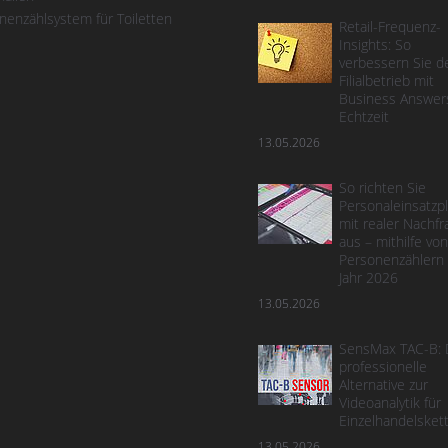
nenzählsystem für Toiletten
Retail-Frequenz-
Insights: So
verbessern Sie d
Filialbetrieb mit
Business Answers
Echtzeit
13.05.2026
So richten Sie
Personaleinsatzp
mit realer Nachfr
aus – mithilfe von
Personenzählern
Jahr 2026
13.05.2026
SensMax TAC-B: 
professionelle
Alternative zur
Videoanalytik für
Einzelhandelsket
13.05.2026