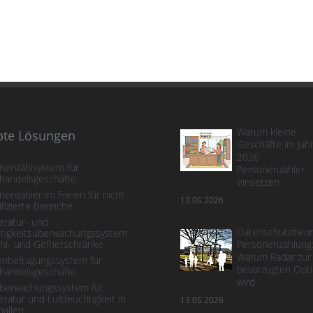
Warum kleine
bte Lösungen
Geschäfte im Jah
2026
nenzählsystem für
Personenzähler
lhandelsgeschäfte
einsetzen
nenzähler im Freien für nicht
13.05.2026
ifizierte Bereiche
ratur- und
Datenschutzfreun
tigkeitsüberwachungssystem
ühl- und Gefrierschränke
Personenzählung
Warum Radar zur
nbefragungssystem für
bevorzugten Opt
lhandelsgeschäfte
wird
berwachungssystem für
ratur und Luftfeuchtigkeit in
13.05.2026
hallen