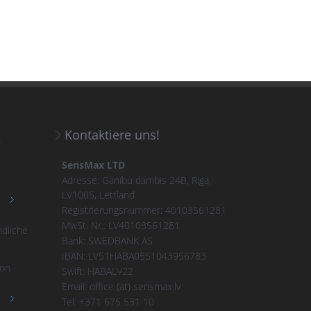
Kontaktiere uns!
r
SensMax LTD
Adresse: Ganibu dambis 24B, Riga,
LV1005, Lettland
Registrierungsnummer: 40103561281
MwSt. Nr.: LV40103561281
dliche
Bank: SWEDBANK AS
:
IBAN: LV51HABA0551043956783
ion
Swift: HABALV22
Email: office (at) sensmax.lv
Tel: +371 675 531 10