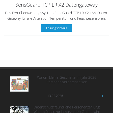
SensGuard TCP LR X2 Datengateway
Das Fernüberwachungssystem SensGuard TCP LR X2 LAN-Daten-
Gateway für alle Arten von Temperatur- und Feuchtesensoren.
Lösungsdetails
Warum kleine Geschäfte im Jahr 2026
Personenzähler einsetzen
13.05.2026
Datenschutzfreundliche Personenzählung:
Warum Radar zur bevorzugten Option wird