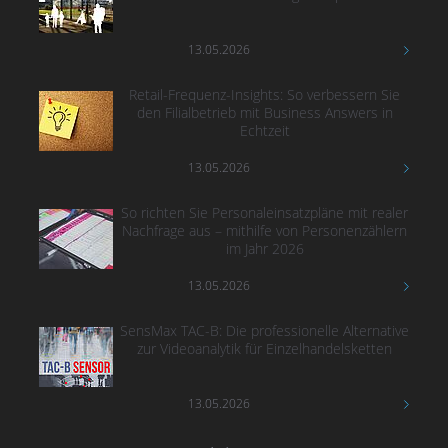
13.05.2026
Retail-Frequenz-Insights: So verbessern Sie
den Filialbetrieb mit Business Answers in
Echtzeit
13.05.2026
So richten Sie Personaleinsatzpläne mit realer
Nachfrage aus – mithilfe von Personenzählern
im Jahr 2026
13.05.2026
SensMax TAC-B: Die professionelle Alternative
zur Videoanalytik für Einzelhandelsketten
13.05.2026